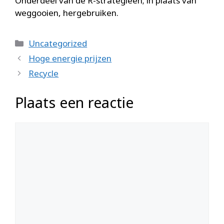
Onderdeel van de R-strategieën; in plaats van
weggooien, hergebruiken.
Categorieën
Uncategorized
Hoge energie prijzen
Recycle
Plaats een reactie
Reactie